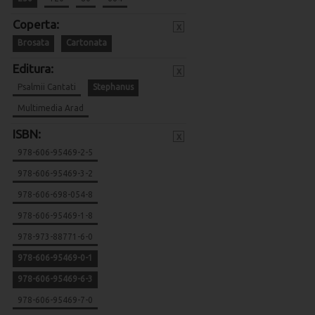
Coperta:
x
Brosata
Cartonata
Editura:
x
Psalmii Cantati
Stephanus
Multimedia Arad
ISBN:
x
978-606-95469-2-5
978-606-95469-3-2
978-606-698-054-8
978-606-95469-1-8
978-973-88771-6-0
978-606-95469-0-1
978-606-95469-6-3
978-606-95469-7-0