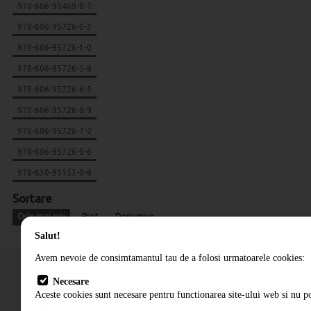
978-606-95469-8-7
978-606-95726-0-3
978-606-95726-1-0
978-606-95726-5-8
978-606-95726-6-5
978-606-95726-8-9
978-606-95726-7-2
978-606-95726-9-6
978-630-95153-0-8
Sortare
Cele mai noi
Pret
Denumire
Salut!
Avem nevoie de consimtamantul tau de a folosi urmatoarele cookies:
Necesare
Aceste cookies sunt necesare pentru functionarea site-ului web si nu po
Cum comand