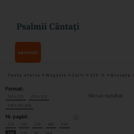
ABONARE
>
>
>
>
Toata oferta
Magazin
Carti
256
Brosata
Format:
Nici un rezultat
165 x 235
210 x 210
145 x 205 (A5)
Nr. pagini:
x
274
120
270
400
334
256
120
80
664