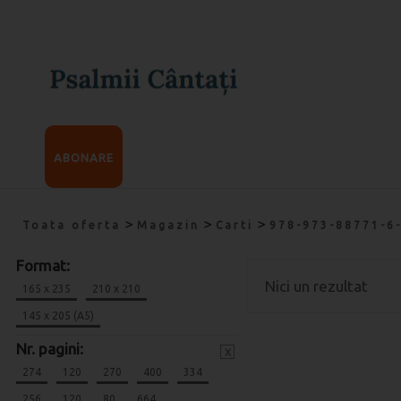
ABONARE
>
>
>
Toata oferta
Magazin
Carti
978-973-88771-6
Format:
Nici un rezultat
165 x 235
210 x 210
145 x 205 (A5)
Nr. pagini:
x
274
120
270
400
334
256
120
80
664