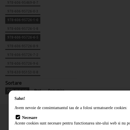
978-606-95469-8-7
978-606-95726-0-3
978-606-95726-1-0
978-606-95726-5-8
978-606-95726-6-5
978-606-95726-8-9
978-606-95726-7-2
978-606-95726-9-6
978-630-95153-0-8
Sortare
Cele mai noi
Pret
Denumire
Salut!
Avem nevoie de consimtamantul tau de a folosi urmatoarele cookies:
Necesare
Aceste cookies sunt necesare pentru functionarea site-ului web si nu po
Cum comand