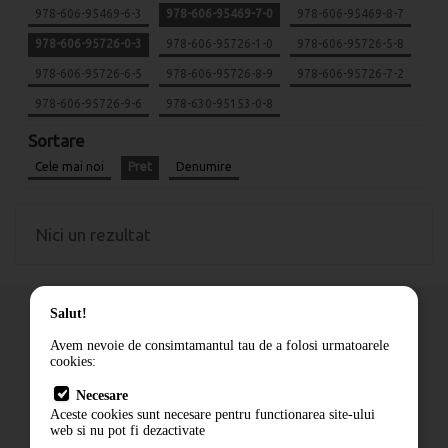
978-606-95469-6-3
978-606-95469-7-0
978-606-95469-8-7
978-606-95726-0-3
978-606-95726-1-0
978-606-95726-5-8
978-606-95726-6-5
978-606-95726-8-9
978-606-95726-7-2
978-606-95726-9-6
978-630-95153-0-8
Sortare
Cele mai noi
Pret
Denumire
Nici un rezultat
Salut!
Avem nevoie de consimtamantul tau de a folosi urmatoarele
cookies:
Cum comand
Necesare
Livrare
Aceste cookies sunt necesare pentru functionarea site-ului
Contact
web si nu pot fi dezactivate