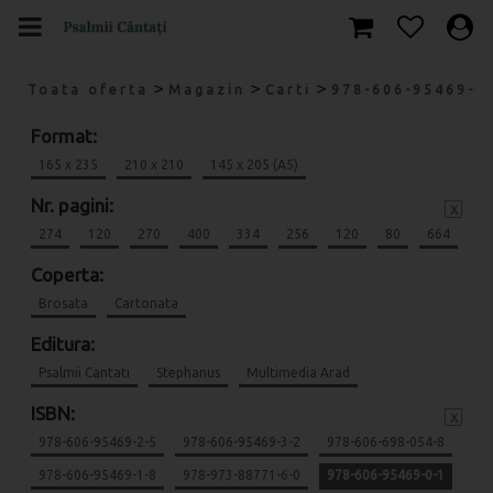
>
>
>
Toata oferta
Magazin
Carti
978-606-95469-0
Format:
165 x 235
210 x 210
145 x 205 (A5)
Nr. pagini:
x
274
120
270
400
334
256
120
80
664
Coperta:
Brosata
Cartonata
Editura:
Psalmii Cantati
Stephanus
Multimedia Arad
ISBN:
x
978-606-95469-2-5
978-606-95469-3-2
978-606-698-054-8
978-606-95469-1-8
978-973-88771-6-0
978-606-95469-0-1