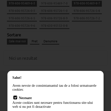
978-606-95469-6-3
978-606-95469-7-0
978-606-95469-8-7
978-606-95726-0-3
978-606-95726-1-0
978-606-95726-5-8
978-606-95726-6-5
978-606-95726-8-9
978-606-95726-7-2
978-606-95726-9-6
978-630-95153-0-8
Sortare
Cele mai noi
Pret
Denumire
Nici un rezultat
Salut!
Avem nevoie de consimtamantul tau de a folosi urmatoarele
cookies:
Cum comand
Necesare
Livrare
Aceste cookies sunt necesare pentru functionarea site-ului
Contact
web si nu pot fi dezactivate