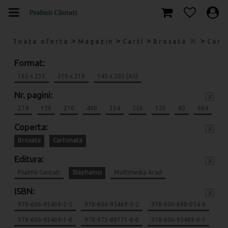
>
>
>
>
Toata oferta
Magazin
Carti
Brosata
Cart
Format:
165 x 235
210 x 210
145 x 205 (A5)
Nr. pagini:
x
274
120
270
400
334
256
120
80
664
Coperta:
x
Brosata
Cartonata
Editura:
x
Psalmii Cantati
Stephanus
Multimedia Arad
ISBN:
x
978-606-95469-2-5
978-606-95469-3-2
978-606-698-054-8
978-606-95469-1-8
978-973-88771-6-0
978-606-95469-0-1