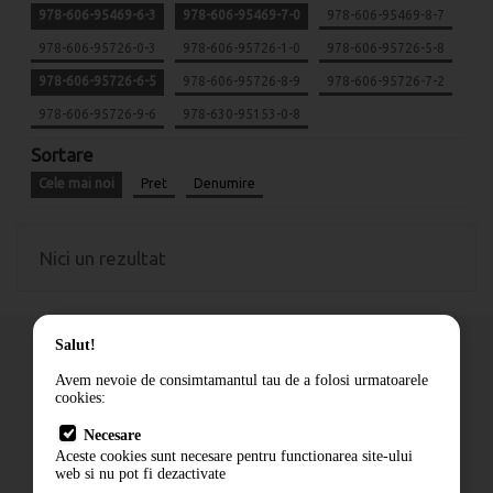
978-606-95469-6-3
978-606-95469-7-0
978-606-95469-8-7
978-606-95726-0-3
978-606-95726-1-0
978-606-95726-5-8
978-606-95726-6-5
978-606-95726-8-9
978-606-95726-7-2
978-606-95726-9-6
978-630-95153-0-8
Sortare
Cele mai noi
Pret
Denumire
Nici un rezultat
Salut!
Avem nevoie de consimtamantul tau de a folosi urmatoarele
cookies:
Cum comand
Necesare
Livrare
Aceste cookies sunt necesare pentru functionarea site-ului
Contact
web si nu pot fi dezactivate