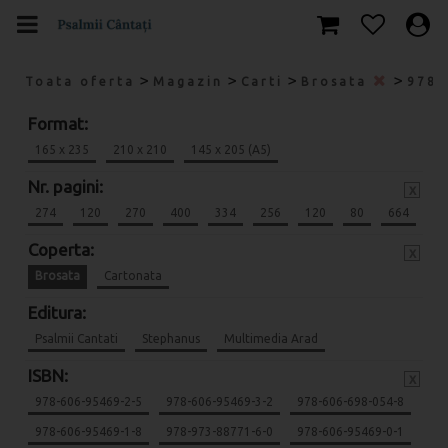
>
>
>
>
Toata oferta
Magazin
Carti
Brosata
978-
Format:
165 x 235
210 x 210
145 x 205 (A5)
Nr. pagini:
x
274
120
270
400
334
256
120
80
664
Coperta:
x
Brosata
Cartonata
Editura:
Psalmii Cantati
Stephanus
Multimedia Arad
ISBN:
x
978-606-95469-2-5
978-606-95469-3-2
978-606-698-054-8
978-606-95469-1-8
978-973-88771-6-0
978-606-95469-0-1