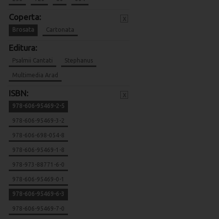
Coperta:
x
Brosata
Cartonata
Editura:
Psalmii Cantati
Stephanus
Multimedia Arad
ISBN:
x
978-606-95469-2-5
978-606-95469-3-2
978-606-698-054-8
978-606-95469-1-8
978-973-88771-6-0
978-606-95469-0-1
978-606-95469-6-3
978-606-95469-7-0