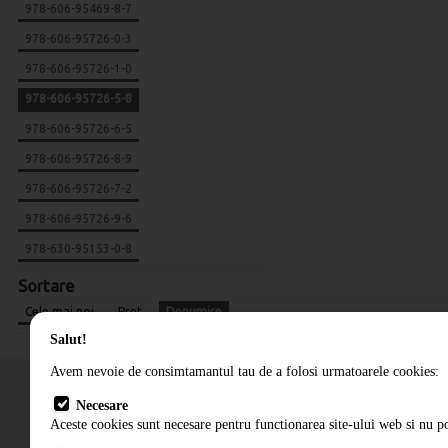
978-606-95469-8-7
978-606-95726-0-3
978-606-95726-1-0
978-606-95726-5-8
978-606-95726-6-5
978-606-95726-8-9
978-606-95726-7-2
978-606-95726-9-6
978-630-95153-0-8
Sortare
Cele mai noi
Pret
Denumire
Salut!
Avem nevoie de consimtamantul tau de a folosi urmatoarele cookies:
Necesare
Aceste cookies sunt necesare pentru functionarea site-ului web si nu po
Cum comand