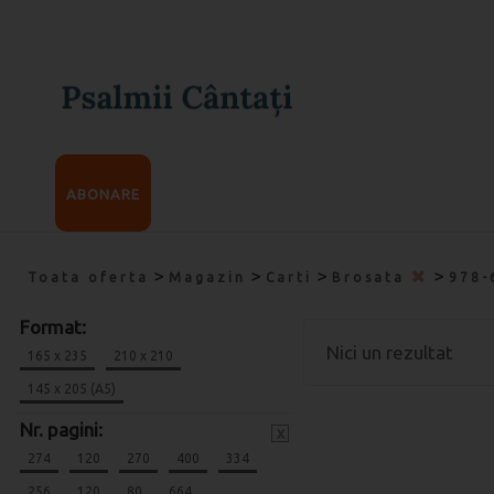
ABONARE
>
>
>
>
Toata oferta
Magazin
Carti
Brosata
978-
Format:
Nici un rezultat
165 x 235
210 x 210
145 x 205 (A5)
Nr. pagini:
x
274
120
270
400
334
256
120
80
664