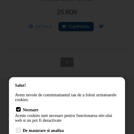
25 RON
DETALII
CUMPARA
1
Salut!
Avem nevoie de consimtamantul tau de a folosi urmatoarele
cookies:
Cum comand
Necesare
Livrare
Aceste cookies sunt necesare pentru functionarea site-ului
Contact
web si nu pot fi dezactivate
Termeni si conditii
De masurare si analiza
Politica de confidentialitate