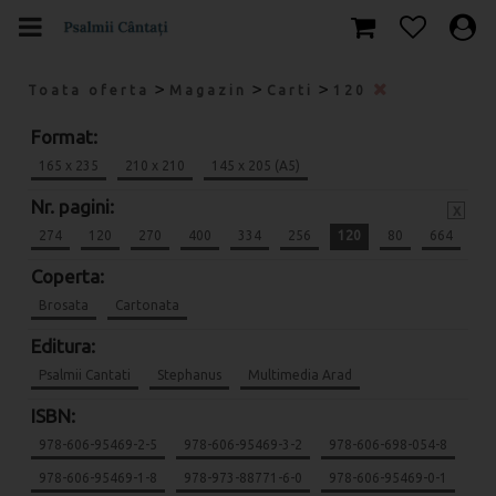
>
>
>
Toata oferta
Magazin
Carti
120
Format:
165 x 235
210 x 210
145 x 205 (A5)
Nr. pagini:
x
274
120
270
400
334
256
120
80
664
Coperta:
Brosata
Cartonata
Editura:
Psalmii Cantati
Stephanus
Multimedia Arad
ISBN:
978-606-95469-2-5
978-606-95469-3-2
978-606-698-054-8
978-606-95469-1-8
978-973-88771-6-0
978-606-95469-0-1