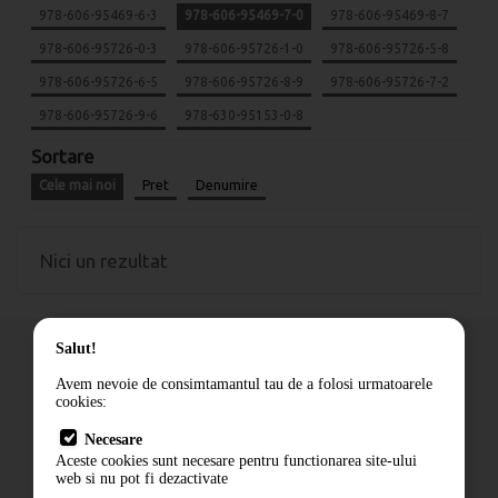
978-606-95469-6-3
978-606-95469-7-0
978-606-95469-8-7
978-606-95726-0-3
978-606-95726-1-0
978-606-95726-5-8
978-606-95726-6-5
978-606-95726-8-9
978-606-95726-7-2
978-606-95726-9-6
978-630-95153-0-8
Sortare
Cele mai noi
Pret
Denumire
Nici un rezultat
Salut!
Avem nevoie de consimtamantul tau de a folosi urmatoarele
cookies:
Cum comand
Necesare
Livrare
Aceste cookies sunt necesare pentru functionarea site-ului
Contact
web si nu pot fi dezactivate