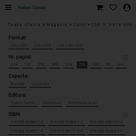
>
>
>
>
Toata oferta
Magazin
Carti
256
978-606
Format:
165 x 235
210 x 210
145 x 205 (A5)
Nr. pagini:
x
274
120
270
400
334
256
120
80
664
Coperta:
Brosata
Cartonata
Editura:
Psalmii Cantati
Stephanus
Multimedia Arad
ISBN:
x
978-606-95469-2-5
978-606-95469-3-2
978-606-698-054-8
978-606-95469-1-8
978-973-88771-6-0
978-606-95469-0-1