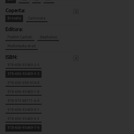
Coperta:
x
Brosata
Cartonata
Editura:
Psalmii Cantati
Stephanus
Multimedia Arad
ISBN:
x
978-606-95469-2-5
978-606-95469-3-2
978-606-698-054-8
978-606-95469-1-8
978-973-88771-6-0
978-606-95469-0-1
978-606-95469-6-3
978-606-95469-7-0