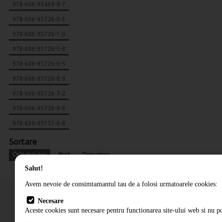
978-606-95469-8-7
978-606-95726-0-3
978-606-95726-1-0
978-606-95726-5-8
978-606-95726-6-5
978-606-95726-8-9
978-606-95726-7-2
978-606-95726-9-6
978-630-95153-0-8
Sortare
Cele mai noi
Pret
Denumire
Salut!
Avem nevoie de consimtamantul tau de a folosi urmatoarele cookies:
Necesare
Aceste cookies sunt necesare pentru functionarea site-ului web si nu po
Cum comand