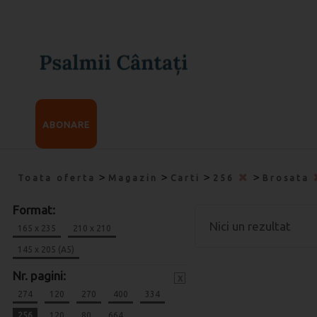
ABONARE
>
>
>
>
Toata oferta
Magazin
Carti
256
Brosata
Format:
Nici un rezultat
165 x 235
210 x 210
145 x 205 (A5)
Nr. pagini:
x
274
120
270
400
334
256
120
80
664