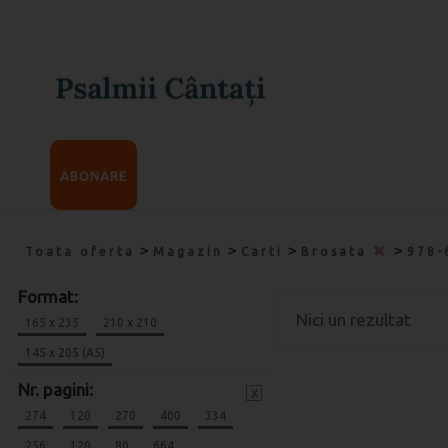
ABONARE
>
>
>
>
Toata oferta
Magazin
Carti
Brosata
978-
Format:
Nici un rezultat
165 x 235
210 x 210
145 x 205 (A5)
Nr. pagini:
x
274
120
270
400
334
256
120
80
664