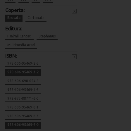
Coperta:
x
Brosata
Cartonata
Editura:
Psalmii Cantati
Stephanus
Multimedia Arad
ISBN:
x
978-606-95469-2-5
978-606-95469-3-2
978-606-698-054-8
978-606-95469-1-8
978-973-88771-6-0
978-606-95469-0-1
978-606-95469-6-3
978-606-95469-7-0