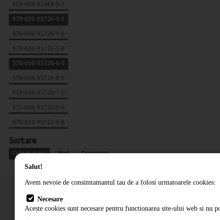
978-606-95469-8-7
978-606-95726-0-3
978-606-95726-1-0
978-606-95726-5-8
978-606-95726-6-5
978-606-95726-8-9
978-606-95726-7-2
978-606-95726-9-6
978-630-95153-0-8
Sortare
Cele mai noi
Pret
Denumire
Salut!
Avem nevoie de consimtamantul tau de a folosi urmatoarele cookies:
Necesare
Aceste cookies sunt necesare pentru functionarea site-ului web si nu po
Cum comand