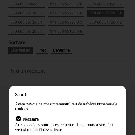
978-606-95469-6-3
978-606-95469-7-0
978-606-95469-8-7
978-606-95726-0-3
978-606-95726-1-0
978-606-95726-5-8
978-606-95726-6-5
978-606-95726-8-9
978-606-95726-7-2
978-606-95726-9-6
978-630-95153-0-8
Sortare
Cele mai noi
Pret
Denumire
Nici un rezultat
Salut!
Avem nevoie de consimtamantul tau de a folosi urmatoarele
cookies:
Cum comand
Necesare
Livrare
Aceste cookies sunt necesare pentru functionarea site-ului
Contact
web si nu pot fi dezactivate