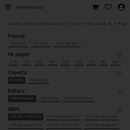
>
>
>
>
Toata oferta
Magazin
Carti
Brosata
Psal
Format:
165 x 235
210 x 210
145 x 205 (A5)
Nr. pagini:
x
274
120
270
400
334
256
120
80
664
Coperta:
x
Brosata
Cartonata
Editura:
x
Psalmii Cantati
Stephanus
Multimedia Arad
ISBN:
x
978-606-95469-2-5
978-606-95469-3-2
978-606-698-054-8
978-606-95469-1-8
978-973-88771-6-0
978-606-95469-0-1