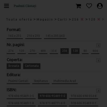
>
>
>
>
>
Toata oferta
Magazin
Carti
256
120
Format:
165 x 235
210 x 210
145 x 205 (A5)
Nr. pagini:
x
274
120
270
400
334
256
120
80
664
Coperta:
x
Brosata
Cartonata
Editura:
Psalmii Cantati
Stephanus
Multimedia Arad
ISBN:
x
978-606-95469-2-5
978-606-95469-3-2
978-606-698-054-8
978-606-95469-1-8
978-973-88771-6-0
978-606-95469-0-1