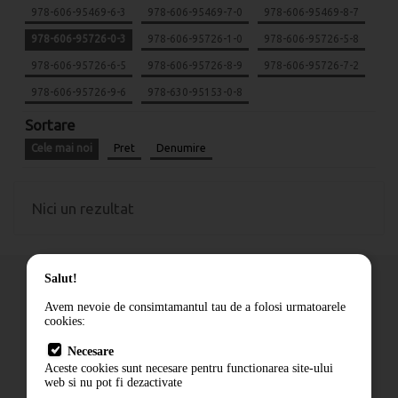
978-606-95469-6-3
978-606-95469-7-0
978-606-95469-8-7
978-606-95726-0-3
978-606-95726-1-0
978-606-95726-5-8
978-606-95726-6-5
978-606-95726-8-9
978-606-95726-7-2
978-606-95726-9-6
978-630-95153-0-8
Sortare
Cele mai noi
Pret
Denumire
Nici un rezultat
Salut!
Avem nevoie de consimtamantul tau de a folosi urmatoarele
cookies:
Cum comand
Necesare
Livrare
Aceste cookies sunt necesare pentru functionarea site-ului
Contact
web si nu pot fi dezactivate