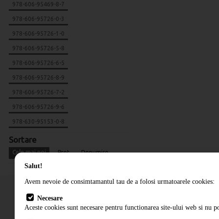
978-606-95469-8-7
978-606-95726-0-3
978-606-95726-1-0
978-606-95726-5-8
978-606-95726-6-5
978-606-95726-8-9
978-606-95726-7-2
978-606-95726-9-6
978-630-95153-0-8
Sortare
Cele mai noi
Pret
Denumire
Salut!
Avem nevoie de consimtamantul tau de a folosi urmatoarele cookies:
Necesare
Aceste cookies sunt necesare pentru functionarea site-ului web si nu po
Cum comand