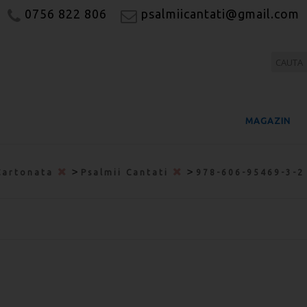
0756 822 806
psalmiicantati@gmail.com
MAGAZIN
>
>
Cartonata
Psalmii Cantati
978-606-95469-3-