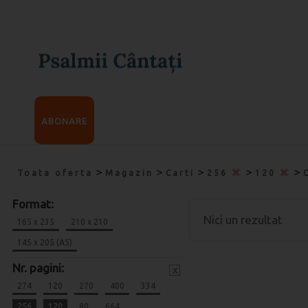
ABONARE
>
>
>
>
>
Toata oferta
Magazin
Carti
256
120
Format:
Nici un rezultat
165 x 235
210 x 210
145 x 205 (A5)
Nr. pagini:
x
274
120
270
400
334
256
120
80
664