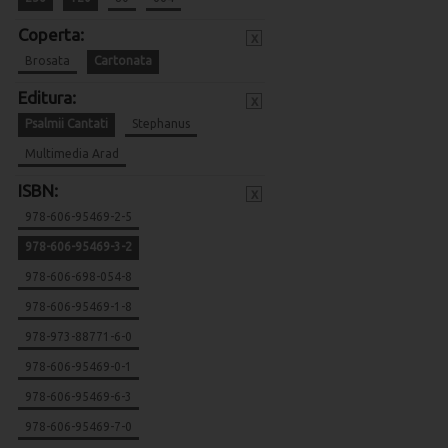
Coperta:
x
Brosata
Cartonata
Editura:
x
Psalmii Cantati
Stephanus
Multimedia Arad
ISBN:
x
978-606-95469-2-5
978-606-95469-3-2
978-606-698-054-8
978-606-95469-1-8
978-973-88771-6-0
978-606-95469-0-1
978-606-95469-6-3
978-606-95469-7-0