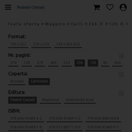
>
>
>
>
>
Toata oferta
Magazin
Carti
256
120
Format:
165 x 235
210 x 210
145 x 205 (A5)
Nr. pagini:
x
274
120
270
400
334
256
120
80
664
Coperta:
x
Brosata
Cartonata
Editura:
x
Psalmii Cantati
Stephanus
Multimedia Arad
ISBN:
978-606-95469-2-5
978-606-95469-3-2
978-606-698-054-8
978-606-95469-1-8
978-973-88771-6-0
978-606-95469-0-1