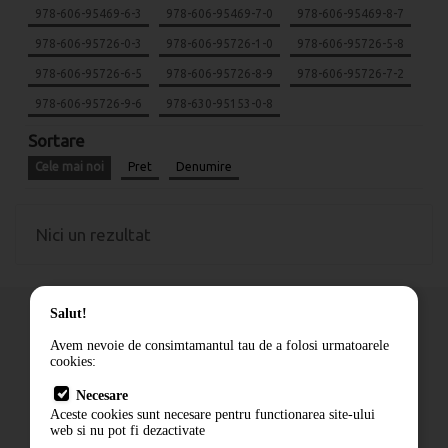
978-606-95469-6-3
978-606-95469-7-0
978-606-95469-8-7
978-606-95726-0-3
978-606-95726-1-0
978-606-95726-5-8
978-606-95726-6-5
978-606-95726-8-9
978-606-95726-7-2
978-606-95726-9-6
978-630-95153-0-8
Sortare
Cele mai noi
Pret
Denumire
Nici un rezultat
Salut!
Avem nevoie de consimtamantul tau de a folosi urmatoarele
cookies:
Cum comand
Necesare
Livrare
Aceste cookies sunt necesare pentru functionarea site-ului
Contact
web si nu pot fi dezactivate