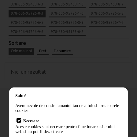
978-606-95469-6-3
978-606-95469-7-0
978-606-95469-8-7
978-606-95726-0-3
978-606-95726-1-0
978-606-95726-5-8
978-606-95726-6-5
978-606-95726-8-9
978-606-95726-7-2
978-606-95726-9-6
978-630-95153-0-8
Sortare
Cele mai noi
Pret
Denumire
Nici un rezultat
Salut!
Avem nevoie de consimtamantul tau de a folosi urmatoarele
cookies:
Cum comand
Necesare
Livrare
Aceste cookies sunt necesare pentru functionarea site-ului
Contact
web si nu pot fi dezactivate