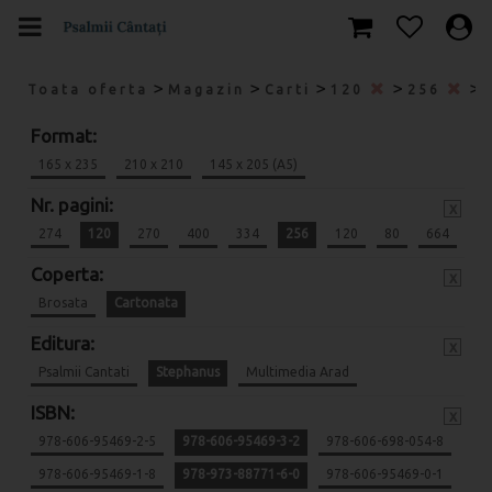
>
>
>
>
>
Toata oferta
Magazin
Carti
120
256
Format:
165 x 235
210 x 210
145 x 205 (A5)
Nr. pagini:
x
274
120
270
400
334
256
120
80
664
Coperta:
x
Brosata
Cartonata
Editura:
x
Psalmii Cantati
Stephanus
Multimedia Arad
ISBN:
x
978-606-95469-2-5
978-606-95469-3-2
978-606-698-054-8
978-606-95469-1-8
978-973-88771-6-0
978-606-95469-0-1