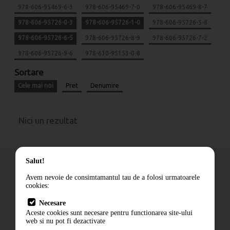
978-606-95469-6-3
978-606-95469-7-0
978-606-95469-8-7
978-606-95726-0-3
978-606-95726-1-0
978-606-95726-5-8
978-606-95726-6-5
978-606-95726-8-9
978-606-95726-7-2
978-606-95726-9-6
978-630-95153-0-8
Sortare
Cele mai noi
Pret
Denumire
Nici un rezultat
Salut!
Avem nevoie de consimtamantul tau de a folosi urmatoarele
cookies:
Cum comand
Necesare
Livrare
Aceste cookies sunt necesare pentru functionarea site-ului
Contact
web si nu pot fi dezactivate