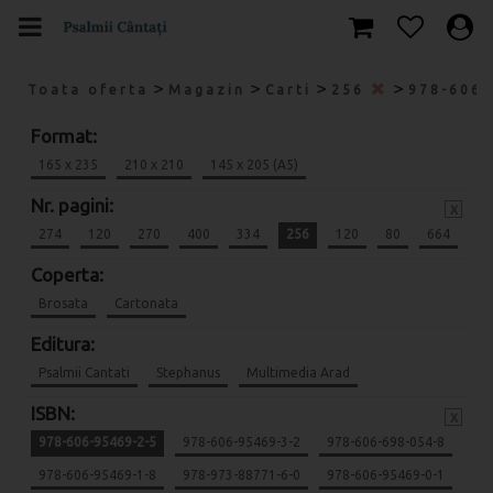
>
>
>
>
Toata oferta
Magazin
Carti
256
978-606
Format:
165 x 235
210 x 210
145 x 205 (A5)
Nr. pagini:
x
274
120
270
400
334
256
120
80
664
Coperta:
Brosata
Cartonata
Editura:
Psalmii Cantati
Stephanus
Multimedia Arad
ISBN:
x
978-606-95469-2-5
978-606-95469-3-2
978-606-698-054-8
978-606-95469-1-8
978-973-88771-6-0
978-606-95469-0-1