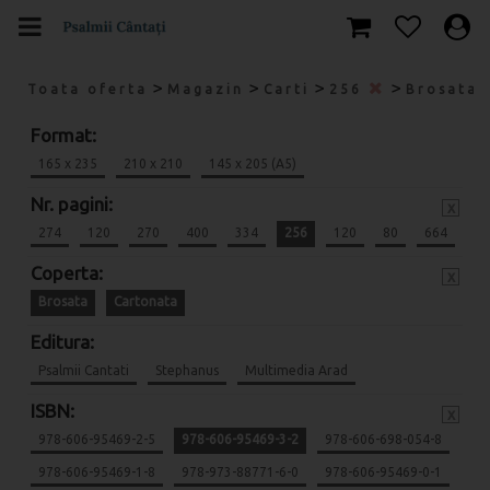
>
>
>
>
Toata oferta
Magazin
Carti
256
Brosata
Format:
165 x 235
210 x 210
145 x 205 (A5)
Nr. pagini:
x
274
120
270
400
334
256
120
80
664
Coperta:
x
Brosata
Cartonata
Editura:
Psalmii Cantati
Stephanus
Multimedia Arad
ISBN:
x
978-606-95469-2-5
978-606-95469-3-2
978-606-698-054-8
978-606-95469-1-8
978-973-88771-6-0
978-606-95469-0-1