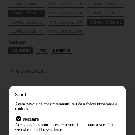
978-606-95469-6-3
978-606-95469-7-0
978-606-95469-8-7
978-606-95726-0-3
978-606-95726-1-0
978-606-95726-5-8
978-606-95726-6-5
978-606-95726-8-9
978-606-95726-7-2
978-606-95726-9-6
978-630-95153-0-8
Sortare
Cele mai noi
Pret
Denumire
Nici un rezultat
Salut!
Avem nevoie de consimtamantul tau de a folosi urmatoarele
cookies:
Cum comand
Necesare
Livrare
Aceste cookies sunt necesare pentru functionarea site-ului
Contact
web si nu pot fi dezactivate