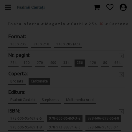
>
>
>
>
Toata oferta
Magazin
Carti
256
Cartona
Format:
165 x 235
210 x 210
145 x 205 (A5)
Nr. pagini:
x
274
120
270
400
334
256
120
80
664
Coperta:
x
Brosata
Cartonata
Editura:
Psalmii Cantati
Stephanus
Multimedia Arad
ISBN:
x
978-606-95469-2-5
978-606-95469-3-2
978-606-698-054-8
978-606-95469-1-8
978-973-88771-6-0
978-606-95469-0-1