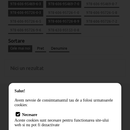
978-606-95469-6-3
978-606-95469-7-0
978-606-95469-8-7
978-606-95726-0-3
978-606-95726-1-0
978-606-95726-5-8
978-606-95726-6-5
978-606-95726-8-9
978-606-95726-7-2
978-606-95726-9-6
978-630-95153-0-8
Sortare
Cele mai noi
Pret
Denumire
Nici un rezultat
Salut!
Avem nevoie de consimtamantul tau de a folosi urmatoarele
cookies:
Cum comand
Necesare
Livrare
Aceste cookies sunt necesare pentru functionarea site-ului
Contact
web si nu pot fi dezactivate