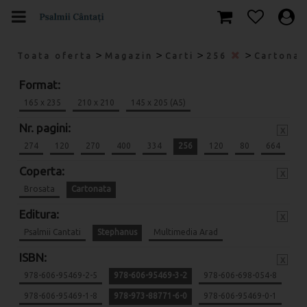
>
>
>
>
Toata oferta
Magazin
Carti
256
Cartona
Format:
165 x 235
210 x 210
145 x 205 (A5)
Nr. pagini:
x
274
120
270
400
334
256
120
80
664
Coperta:
x
Brosata
Cartonata
Editura:
x
Psalmii Cantati
Stephanus
Multimedia Arad
ISBN:
x
978-606-95469-2-5
978-606-95469-3-2
978-606-698-054-8
978-606-95469-1-8
978-973-88771-6-0
978-606-95469-0-1