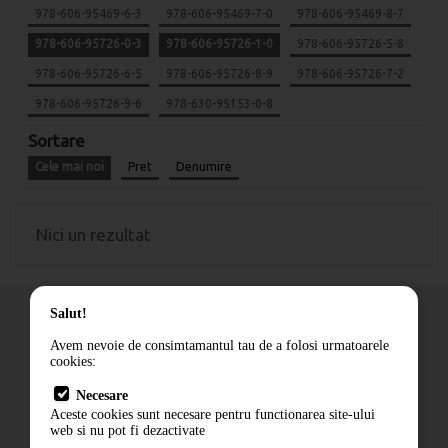
978-606-95469-6-3
978-606-95469-7-0
978-606-95469-8-7
978-606-95726-0-3
978-606-95726-1-0
978-606-95726-5-8
978-606-95726-6-5
978-606-95726-8-9
978-606-95726-7-2
978-606-95726-9-6
978-630-95153-0-8
Sortare
Cele mai noi
Pret
Denumire
Nici un rezultat
Salut!
Avem nevoie de consimtamantul tau de a folosi urmatoarele
cookies:
Cum comand
Necesare
Livrare
Aceste cookies sunt necesare pentru functionarea site-ului
Contact
web si nu pot fi dezactivate