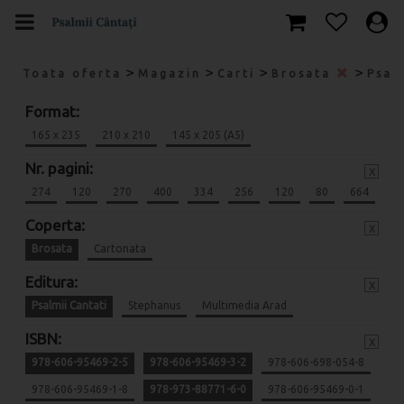
>
>
>
>
Toata oferta
Magazin
Carti
Brosata
Psal
Format:
165 x 235
210 x 210
145 x 205 (A5)
Nr. pagini:
x
274
120
270
400
334
256
120
80
664
Coperta:
x
Brosata
Cartonata
Editura:
x
Psalmii Cantati
Stephanus
Multimedia Arad
ISBN:
x
978-606-95469-2-5
978-606-95469-3-2
978-606-698-054-8
978-606-95469-1-8
978-973-88771-6-0
978-606-95469-0-1