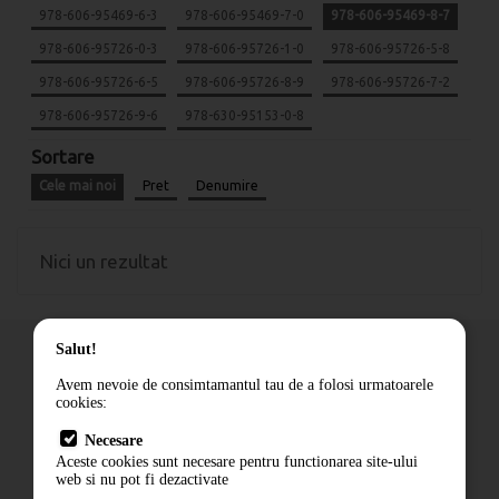
978-606-95469-6-3
978-606-95469-7-0
978-606-95469-8-7
978-606-95726-0-3
978-606-95726-1-0
978-606-95726-5-8
978-606-95726-6-5
978-606-95726-8-9
978-606-95726-7-2
978-606-95726-9-6
978-630-95153-0-8
Sortare
Cele mai noi
Pret
Denumire
Nici un rezultat
Salut!
Avem nevoie de consimtamantul tau de a folosi urmatoarele
cookies:
Cum comand
Necesare
Livrare
Aceste cookies sunt necesare pentru functionarea site-ului
Contact
web si nu pot fi dezactivate