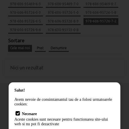
978-606-95469-6-3
978-606-95469-7-0
978-606-95469-8-7
978-606-95726-0-3
978-606-95726-1-0
978-606-95726-5-8
978-606-95726-6-5
978-606-95726-8-9
978-606-95726-7-2
978-606-95726-9-6
978-630-95153-0-8
Sortare
Cele mai noi
Pret
Denumire
Nici un rezultat
Salut!
Avem nevoie de consimtamantul tau de a folosi urmatoarele
cookies:
Cum comand
Necesare
Livrare
Aceste cookies sunt necesare pentru functionarea site-ului
Contact
web si nu pot fi dezactivate