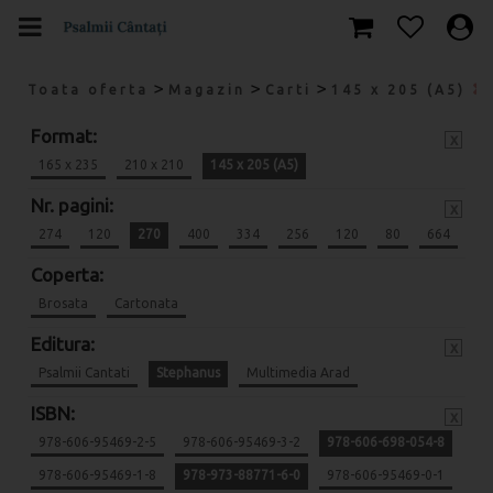
>
>
>
Toata oferta
Magazin
Carti
145 x 205 (A5)
Format:
x
165 x 235
210 x 210
145 x 205 (A5)
Nr. pagini:
x
274
120
270
400
334
256
120
80
664
Coperta:
Brosata
Cartonata
Editura:
x
Psalmii Cantati
Stephanus
Multimedia Arad
ISBN:
x
978-606-95469-2-5
978-606-95469-3-2
978-606-698-054-8
978-606-95469-1-8
978-973-88771-6-0
978-606-95469-0-1