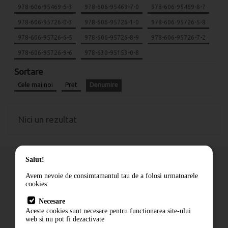
978-606-95469-6-3
978-606-95469-7-0
978-606-95469-8-7
978-606-95726-0-3
978-606-95726-1-0
978-606-95726-5-8
978-606-95726-6-5
978-606-95726-8-9
978-606-95726-7-2
978-606-95726-9-6
978-630-95153-0-8
Sortare
Cele mai noi
Pret
Denumire
Nici un rezultat
Salut!
Avem nevoie de consimtamantul tau de a folosi urmatoarele
cookies:
Cum comand
Necesare
Livrare
Aceste cookies sunt necesare pentru functionarea site-ului
Contact
web si nu pot fi dezactivate