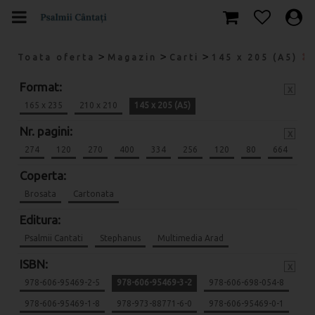
>
>
>
Toata oferta
Magazin
Carti
145 x 205 (A5)
Format:
x
165 x 235
210 x 210
145 x 205 (A5)
Nr. pagini:
x
274
120
270
400
334
256
120
80
664
Coperta:
Brosata
Cartonata
Editura:
Psalmii Cantati
Stephanus
Multimedia Arad
ISBN:
x
978-606-95469-2-5
978-606-95469-3-2
978-606-698-054-8
978-606-95469-1-8
978-973-88771-6-0
978-606-95469-0-1