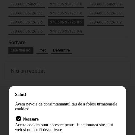
978-606-95469-6-3
978-606-95469-7-0
978-606-95469-8-7
978-606-95726-0-3
978-606-95726-1-0
978-606-95726-5-8
978-606-95726-6-5
978-606-95726-8-9
978-606-95726-7-2
978-606-95726-9-6
978-630-95153-0-8
Sortare
Cele mai noi
Pret
Denumire
Nici un rezultat
Salut!
Avem nevoie de consimtamantul tau de a folosi urmatoarele
cookies:
Cum comand
Necesare
Livrare
Aceste cookies sunt necesare pentru functionarea site-ului
Contact
web si nu pot fi dezactivate