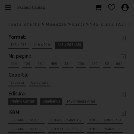
>
>
>
Toata oferta
Magazin
Carti
145 x 205 (A5)
Format:
x
165 x 235
210 x 210
145 x 205 (A5)
Nr. pagini:
x
274
120
270
400
334
256
120
80
664
Coperta:
Brosata
Cartonata
Editura:
x
Psalmii Cantati
Stephanus
Multimedia Arad
ISBN:
x
978-606-95469-2-5
978-606-95469-3-2
978-606-698-054-8
978-606-95469-1-8
978-973-88771-6-0
978-606-95469-0-1