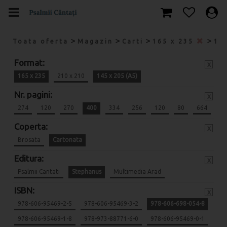
>
>
>
>
Toata oferta
Magazin
Carti
165 x 235
14
Format:
x
165 x 235
210 x 210
145 x 205 (A5)
Nr. pagini:
x
274
120
270
400
334
256
120
80
664
Coperta:
x
Brosata
Cartonata
Editura:
x
Psalmii Cantati
Stephanus
Multimedia Arad
ISBN:
x
978-606-95469-2-5
978-606-95469-3-2
978-606-698-054-8
978-606-95469-1-8
978-973-88771-6-0
978-606-95469-0-1