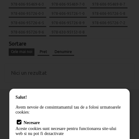
978-606-95469-6-3
978-606-95469-7-0
978-606-95469-8-7
978-606-95726-0-3
978-606-95726-1-0
978-606-95726-5-8
978-606-95726-6-5
978-606-95726-8-9
978-606-95726-7-2
978-606-95726-9-6
978-630-95153-0-8
Sortare
Cele mai noi
Pret
Denumire
Nici un rezultat
Salut!
Avem nevoie de consimtamantul tau de a folosi urmatoarele
cookies:
Cum comand
Necesare
Livrare
Aceste cookies sunt necesare pentru functionarea site-ului
Contact
web si nu pot fi dezactivate