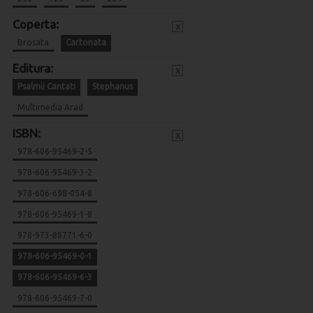
Coperta:
x
Brosata
Cartonata
Editura:
x
Psalmii Cantati
Stephanus
Multimedia Arad
ISBN:
x
978-606-95469-2-5
978-606-95469-3-2
978-606-698-054-8
978-606-95469-1-8
978-973-88771-6-0
978-606-95469-0-1
978-606-95469-6-3
978-606-95469-7-0