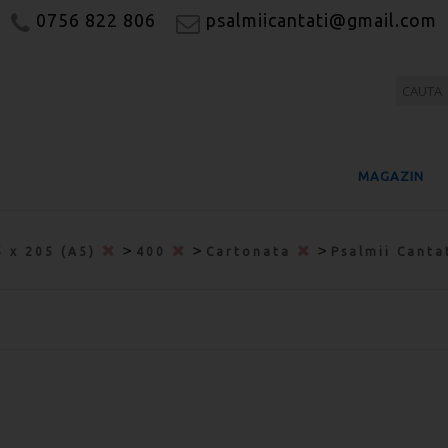
0756 822 806
psalmiicantati@gmail.com
MAGAZIN
>
>
>
5 x 205 (A5)
400
Cartonata
Psalmii Canta