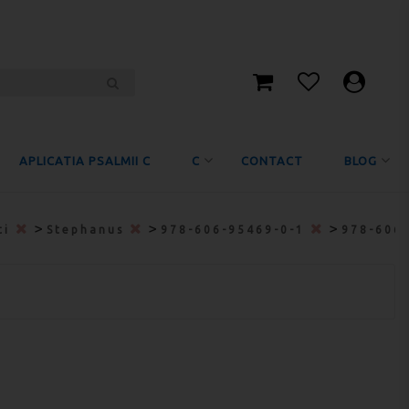
APLICATIA PSALMII C
C
CONTACT
BLOG
>
>
>
ti
Stephanus
978-606-95469-0-1
978-606