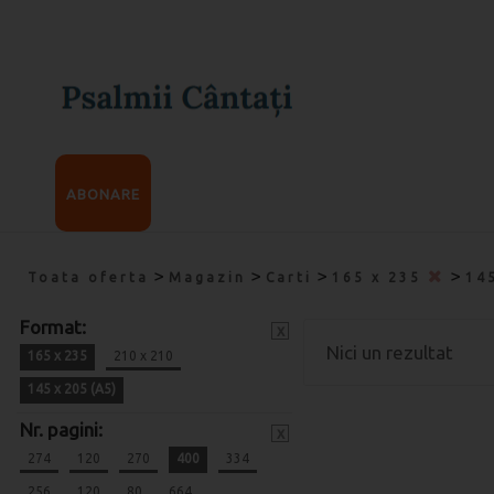
ABONARE
>
>
>
>
Toata oferta
Magazin
Carti
165 x 235
14
Format:
x
Nici un rezultat
165 x 235
210 x 210
145 x 205 (A5)
Nr. pagini:
x
274
120
270
400
334
256
120
80
664