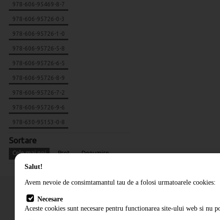
978-606-95469-8-7
978-606-95726-0-3
978-606-95726-1-0
978-606-95726-5-8
978-606-95726-6-5
978-606-95726-8-9
978-606-95726-7-2
978-606-95726-9-6
978-630-95153-0-8
Sortare
Cele mai noi
Pret
Denumire
Salut!
Avem nevoie de consimtamantul tau de a folosi urmatoarele cookies:
Necesare
Aceste cookies sunt necesare pentru functionarea site-ului web si nu po
Cum comand