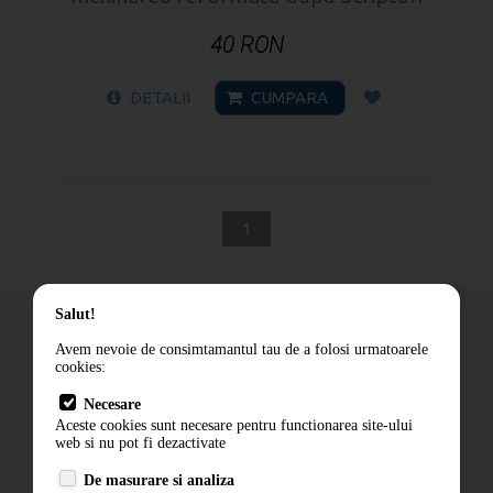
40 RON
DETALII
CUMPARA
1
Salut!
Avem nevoie de consimtamantul tau de a folosi urmatoarele
cookies:
Cum comand
Necesare
Livrare
Aceste cookies sunt necesare pentru functionarea site-ului
Contact
web si nu pot fi dezactivate
Termeni si conditii
De masurare si analiza
Politica de confidentialitate