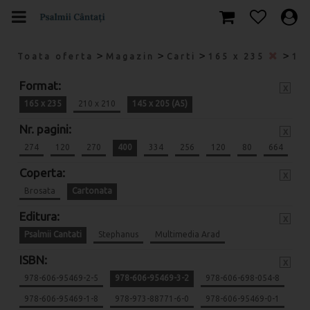
>
>
>
>
Toata oferta
Magazin
Carti
165 x 235
14
Format:
x
165 x 235
210 x 210
145 x 205 (A5)
Nr. pagini:
x
274
120
270
400
334
256
120
80
664
Coperta:
x
Brosata
Cartonata
Editura:
x
Psalmii Cantati
Stephanus
Multimedia Arad
ISBN:
x
978-606-95469-2-5
978-606-95469-3-2
978-606-698-054-8
978-606-95469-1-8
978-973-88771-6-0
978-606-95469-0-1