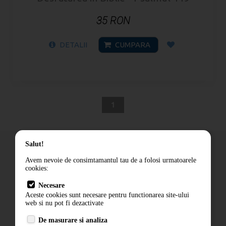
35 RON
DETALII
CUMPARA
1
Salut!
Avem nevoie de consimtamantul tau de a folosi urmatoarele
cookies:
Cum comand
Necesare
Livrare
Aceste cookies sunt necesare pentru functionarea site-ului
Contact
web si nu pot fi dezactivate
Termeni si conditii
De masurare si analiza
Politica de confidentialitate