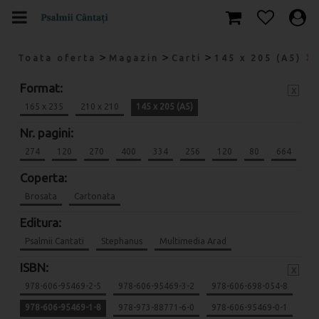
>
>
>
Toata oferta
Magazin
Carti
145 x 205 (A5)
Format:
x
165 x 235
210 x 210
145 x 205 (A5)
Nr. pagini:
274
120
270
400
334
256
120
80
664
Coperta:
Brosata
Cartonata
Editura:
Psalmii Cantati
Stephanus
Multimedia Arad
ISBN:
x
978-606-95469-2-5
978-606-95469-3-2
978-606-698-054-8
978-606-95469-1-8
978-973-88771-6-0
978-606-95469-0-1