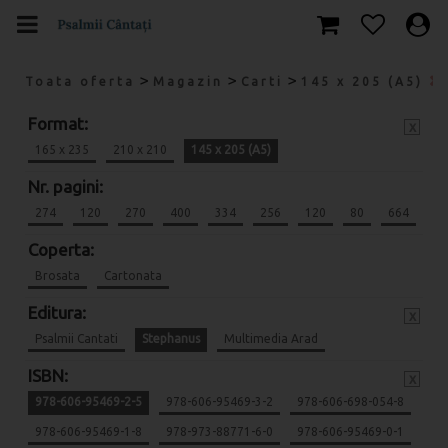
>
>
>
Toata oferta
Magazin
Carti
145 x 205 (A5)
Format:
x
165 x 235
210 x 210
145 x 205 (A5)
Nr. pagini:
274
120
270
400
334
256
120
80
664
Coperta:
Brosata
Cartonata
Editura:
x
Psalmii Cantati
Stephanus
Multimedia Arad
ISBN:
x
978-606-95469-2-5
978-606-95469-3-2
978-606-698-054-8
978-606-95469-1-8
978-973-88771-6-0
978-606-95469-0-1