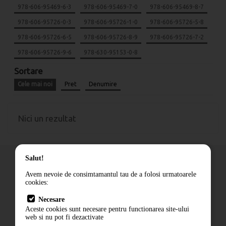
978-606-95469-6-3
978-606-95469-7-0
978-606-95469-8-7
978-606-95726-0-3
978-606-95726-1-0
978-606-95726-5-8
978-606-95726-6-5
978-606-95726-8-9
978-606-95726-7-2
978-606-95726-9-6
978-630-95153-0-8
Sortare
Cele mai noi
Pret
Denumire
Nici un rezultat
Salut!
Avem nevoie de consimtamantul tau de a folosi urmatoarele
cookies:
Cum comand
Necesare
Livrare
Aceste cookies sunt necesare pentru functionarea site-ului
Contact
web si nu pot fi dezactivate