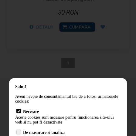
30 RON
DETALII
CUMPARA
1
Salut!
Avem nevoie de consimtamantul tau de a folosi urmatoarele
cookies:
Cum comand
Necesare
Livrare
Aceste cookies sunt necesare pentru functionarea site-ului
Contact
web si nu pot fi dezactivate
Termeni si conditii
De masurare si analiza
Politica de confidentialitate