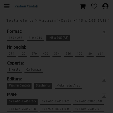
>
>
>
Toata oferta
Magazin
Carti
145 x 205 (A5)
Format:
x
165 x 235
210 x 210
145 x 205 (A5)
Nr. pagini:
274
120
270
400
334
256
120
80
664
Coperta:
Brosata
Cartonata
Editura:
x
Psalmii Cantati
Stephanus
Multimedia Arad
ISBN:
x
978-606-95469-2-5
978-606-95469-3-2
978-606-698-054-8
978-606-95469-1-8
978-973-88771-6-0
978-606-95469-0-1