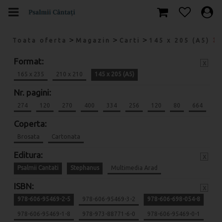
>
>
>
Toata oferta
Magazin
Carti
145 x 205 (A5)
Format:
x
165 x 235
210 x 210
145 x 205 (A5)
Nr. pagini:
274
120
270
400
334
256
120
80
664
Coperta:
Brosata
Cartonata
Editura:
x
Psalmii Cantati
Stephanus
Multimedia Arad
ISBN:
x
978-606-95469-2-5
978-606-95469-3-2
978-606-698-054-8
978-606-95469-1-8
978-973-88771-6-0
978-606-95469-0-1