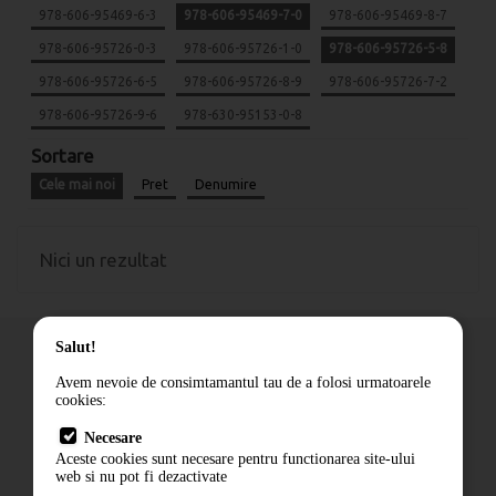
978-606-95469-6-3
978-606-95469-7-0
978-606-95469-8-7
978-606-95726-0-3
978-606-95726-1-0
978-606-95726-5-8
978-606-95726-6-5
978-606-95726-8-9
978-606-95726-7-2
978-606-95726-9-6
978-630-95153-0-8
Sortare
Cele mai noi
Pret
Denumire
Nici un rezultat
Salut!
Avem nevoie de consimtamantul tau de a folosi urmatoarele
cookies:
Cum comand
Necesare
Livrare
Aceste cookies sunt necesare pentru functionarea site-ului
Contact
web si nu pot fi dezactivate