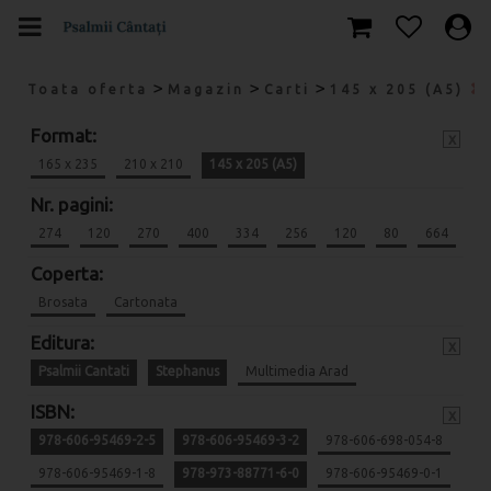
>
>
>
Toata oferta
Magazin
Carti
145 x 205 (A5)
Format:
x
165 x 235
210 x 210
145 x 205 (A5)
Nr. pagini:
274
120
270
400
334
256
120
80
664
Coperta:
Brosata
Cartonata
Editura:
x
Psalmii Cantati
Stephanus
Multimedia Arad
ISBN:
x
978-606-95469-2-5
978-606-95469-3-2
978-606-698-054-8
978-606-95469-1-8
978-973-88771-6-0
978-606-95469-0-1