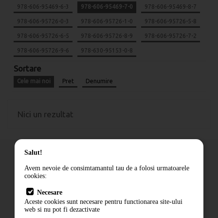
978-606-95469-6-3
978-606-95469-7-0
978-606-95469-8-7
978-606-95726-0-3
978-606-95726-1-0
978-606-95726-5-8
978-606-95726-6-5
978-606-95726-8-9
978-606-95726-7-2
978-606-95726-9-6
978-630-95153-0-8
Sortare
Cele mai noi
Pret
Denumire
Nici un rezultat
Salut!
Avem nevoie de consimtamantul tau de a folosi urmatoarele
cookies:
Cum comand
Necesare
Livrare
Aceste cookies sunt necesare pentru functionarea site-ului
Contact
web si nu pot fi dezactivate