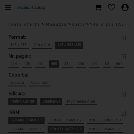
>
>
>
Toata oferta
Magazin
Carti
145 x 205 (A5)
Format:
x
165 x 235
210 x 210
145 x 205 (A5)
Nr. pagini:
x
274
120
270
400
334
256
120
80
664
Coperta:
Brosata
Cartonata
Editura:
x
Psalmii Cantati
Stephanus
Multimedia Arad
ISBN:
x
978-606-95469-2-5
978-606-95469-3-2
978-606-698-054-8
978-606-95469-1-8
978-973-88771-6-0
978-606-95469-0-1