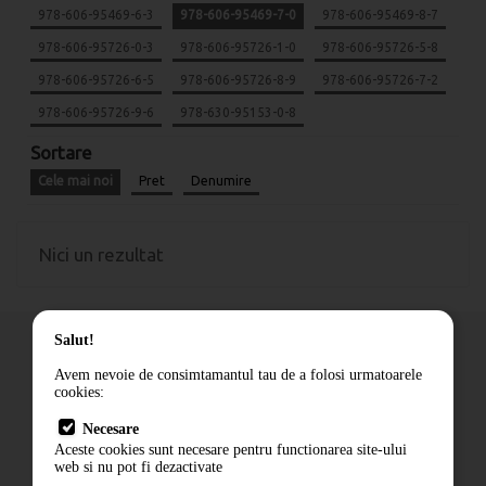
978-606-95469-6-3
978-606-95469-7-0
978-606-95469-8-7
978-606-95726-0-3
978-606-95726-1-0
978-606-95726-5-8
978-606-95726-6-5
978-606-95726-8-9
978-606-95726-7-2
978-606-95726-9-6
978-630-95153-0-8
Sortare
Cele mai noi
Pret
Denumire
Nici un rezultat
Salut!
Avem nevoie de consimtamantul tau de a folosi urmatoarele
cookies:
Cum comand
Necesare
Livrare
Aceste cookies sunt necesare pentru functionarea site-ului
Contact
web si nu pot fi dezactivate