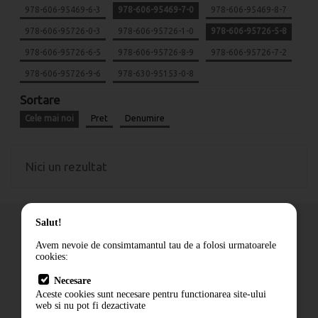
978-606-95469-6-3
978-606-95469-7-0
978-606-95469-8-7
978-606-95726-0-3
978-606-95726-1-0
978-606-95726-5-8
978-606-95726-6-5
978-606-95726-8-9
978-606-95726-7-2
978-606-95726-9-6
978-630-95153-0-8
Sortare
Cele mai noi
Pret
Denumire
Nici un rezultat
Salut!
Avem nevoie de consimtamantul tau de a folosi urmatoarele
cookies:
Cum comand
Necesare
Livrare
Aceste cookies sunt necesare pentru functionarea site-ului
Contact
web si nu pot fi dezactivate