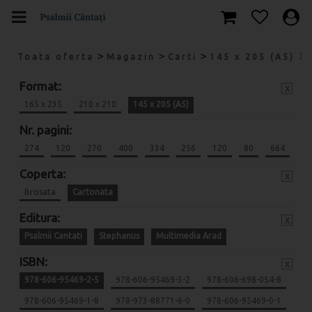
>
>
>
Toata oferta
Magazin
Carti
145 x 205 (A5)
Format:
x
165 x 235
210 x 210
145 x 205 (A5)
Nr. pagini:
274
120
270
400
334
256
120
80
664
Coperta:
x
Brosata
Cartonata
Editura:
x
Psalmii Cantati
Stephanus
Multimedia Arad
ISBN:
x
978-606-95469-2-5
978-606-95469-3-2
978-606-698-054-8
978-606-95469-1-8
978-973-88771-6-0
978-606-95469-0-1