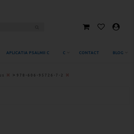
APLICATIA PSALMII C
C
CONTACT
BLOG
>
nus
978-606-95726-7-2