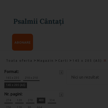
ABONARE
>
>
>
Toata oferta
Magazin
Carti
145 x 205 (A5)
Format:
x
Nici un rezultat
165 x 235
210 x 210
145 x 205 (A5)
Nr. pagini:
x
274
120
270
400
334
256
120
80
664