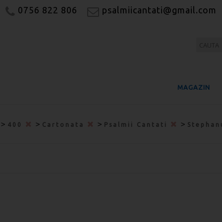
0756 822 806
psalmiicantati@gmail.com
MAGAZIN
>
>
>
>
400
Cartonata
Psalmii Cantati
Stepha