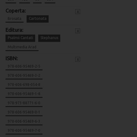
Coperta:
x
Brosata
Cartonata
Editura:
x
Psalmii Cantati
Stephanus
Multimedia Arad
ISBN:
x
978-606-95469-2-5
978-606-95469-3-2
978-606-698-054-8
978-606-95469-1-8
978-973-88771-6-0
978-606-95469-0-1
978-606-95469-6-3
978-606-95469-7-0