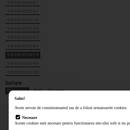
978-606-95469-8-7
978-606-95726-0-3
978-606-95726-1-0
978-606-95726-5-8
978-606-95726-6-5
978-606-95726-8-9
978-606-95726-7-2
978-606-95726-9-6
978-630-95153-0-8
Sortare
Cele mai noi
Pret
Denumire
Salut!
Avem nevoie de consimtamantul tau de a folosi urmatoarele cookies:
Necesare
Aceste cookies sunt necesare pentru functionarea site-ului web si nu po
Cum comand