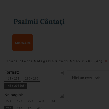
ABONARE
>
>
>
Toata oferta
Magazin
Carti
145 x 205 (A5)
Format:
x
Nici un rezultat
165 x 235
210 x 210
145 x 205 (A5)
Nr. pagini:
x
274
120
270
400
334
256
120
80
664