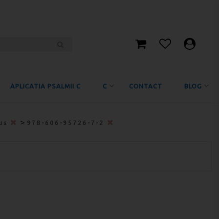
APLICATIA PSALMII C
C
CONTACT
BLOG
>
nus
978-606-95726-7-2