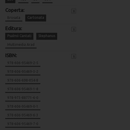
Coperta:
x
Brosata
Cartonata
Editura:
x
Psalmii Cantati
Stephanus
Multimedia Arad
ISBN:
x
978-606-95469-2-5
978-606-95469-3-2
978-606-698-054-8
978-606-95469-1-8
978-973-88771-6-0
978-606-95469-0-1
978-606-95469-6-3
978-606-95469-7-0