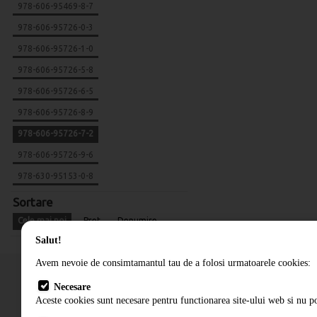
978-606-95469-8-7
978-606-95726-0-3
978-606-95726-1-0
978-606-95726-5-8
978-606-95726-6-5
978-606-95726-8-9
978-606-95726-7-2
978-606-95726-9-6
978-630-95153-0-8
Sortare
Cele mai noi
Pret
Denumire
Salut!
Avem nevoie de consimtamantul tau de a folosi urmatoarele cookies:
Necesare
Aceste cookies sunt necesare pentru functionarea site-ului web si nu po
Cum comand