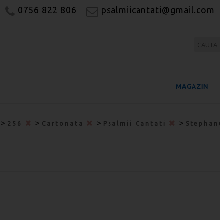
0756 822 806
psalmiicantati@gmail.com
MAGAZIN
>
>
>
>
256
Cartonata
Psalmii Cantati
Stepha