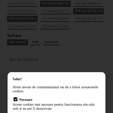
978-606-95469-6-3
978-606-95469-7-0
978-606-95469-8-7
978-606-95726-0-3
978-606-95726-1-0
978-606-95726-5-8
978-606-95726-6-5
978-606-95726-8-9
978-606-95726-7-2
978-606-95726-9-6
978-630-95153-0-8
Sortare
Cele mai noi
Pret
Denumire
Nici un rezultat
Salut!
Avem nevoie de consimtamantul tau de a folosi urmatoarele
cookies:
Cum comand
Necesare
Livrare
Aceste cookies sunt necesare pentru functionarea site-ului
Contact
web si nu pot fi dezactivate