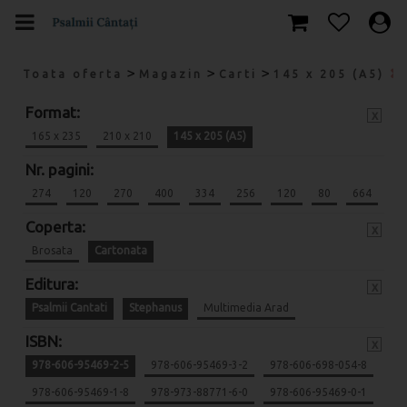
>
>
>
Toata oferta
Magazin
Carti
145 x 205 (A5)
Format:
x
165 x 235
210 x 210
145 x 205 (A5)
Nr. pagini:
274
120
270
400
334
256
120
80
664
Coperta:
x
Brosata
Cartonata
Editura:
x
Psalmii Cantati
Stephanus
Multimedia Arad
ISBN:
x
978-606-95469-2-5
978-606-95469-3-2
978-606-698-054-8
978-606-95469-1-8
978-973-88771-6-0
978-606-95469-0-1