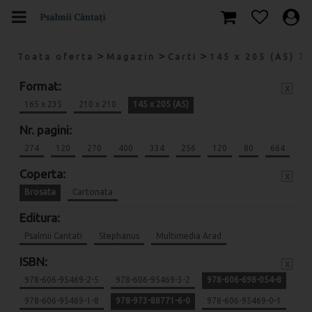
>
>
>
Toata oferta
Magazin
Carti
145 x 205 (A5)
Format:
x
165 x 235
210 x 210
145 x 205 (A5)
Nr. pagini:
274
120
270
400
334
256
120
80
664
Coperta:
x
Brosata
Cartonata
Editura:
Psalmii Cantati
Stephanus
Multimedia Arad
ISBN:
x
978-606-95469-2-5
978-606-95469-3-2
978-606-698-054-8
978-606-95469-1-8
978-973-88771-6-0
978-606-95469-0-1