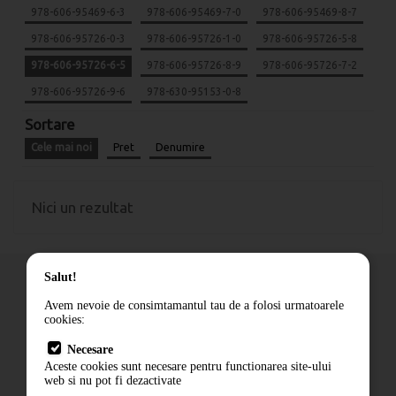
978-606-95469-6-3
978-606-95469-7-0
978-606-95469-8-7
978-606-95726-0-3
978-606-95726-1-0
978-606-95726-5-8
978-606-95726-6-5
978-606-95726-8-9
978-606-95726-7-2
978-606-95726-9-6
978-630-95153-0-8
Sortare
Cele mai noi
Pret
Denumire
Nici un rezultat
Salut!
Avem nevoie de consimtamantul tau de a folosi urmatoarele
cookies:
Cum comand
Necesare
Livrare
Aceste cookies sunt necesare pentru functionarea site-ului
Contact
web si nu pot fi dezactivate