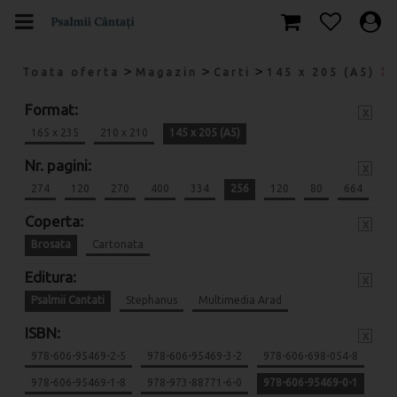
>
>
>
Toata oferta
Magazin
Carti
145 x 205 (A5)
Format:
x
165 x 235
210 x 210
145 x 205 (A5)
Nr. pagini:
x
274
120
270
400
334
256
120
80
664
Coperta:
x
Brosata
Cartonata
Editura:
x
Psalmii Cantati
Stephanus
Multimedia Arad
ISBN:
x
978-606-95469-2-5
978-606-95469-3-2
978-606-698-054-8
978-606-95469-1-8
978-973-88771-6-0
978-606-95469-0-1