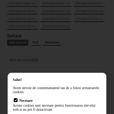
978-606-95469-6-3
978-606-95469-7-0
978-606-95469-8-7
978-606-95726-0-3
978-606-95726-1-0
978-606-95726-5-8
978-606-95726-6-5
978-606-95726-8-9
978-606-95726-7-2
978-606-95726-9-6
978-630-95153-0-8
Sortare
Cele mai noi
Pret
Denumire
Nici un rezultat
Salut!
Avem nevoie de consimtamantul tau de a folosi urmatoarele
cookies:
Cum comand
Necesare
Livrare
Aceste cookies sunt necesare pentru functionarea site-ului
Contact
web si nu pot fi dezactivate