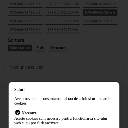
978-606-95469-6-3
978-606-95469-7-0
978-606-95469-8-7
978-606-95726-0-3
978-606-95726-1-0
978-606-95726-5-8
978-606-95726-6-5
978-606-95726-8-9
978-606-95726-7-2
978-606-95726-9-6
978-630-95153-0-8
Sortare
Cele mai noi
Pret
Denumire
Nici un rezultat
Salut!
Avem nevoie de consimtamantul tau de a folosi urmatoarele
cookies:
Cum comand
Necesare
Livrare
Aceste cookies sunt necesare pentru functionarea site-ului
Contact
web si nu pot fi dezactivate