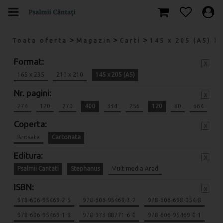
>
>
>
Toata oferta
Magazin
Carti
145 x 205 (A5)
Format:
x
165 x 235
210 x 210
145 x 205 (A5)
Nr. pagini:
x
274
120
270
400
334
256
120
80
664
Coperta:
x
Brosata
Cartonata
Editura:
x
Psalmii Cantati
Stephanus
Multimedia Arad
ISBN:
x
978-606-95469-2-5
978-606-95469-3-2
978-606-698-054-8
978-606-95469-1-8
978-973-88771-6-0
978-606-95469-0-1