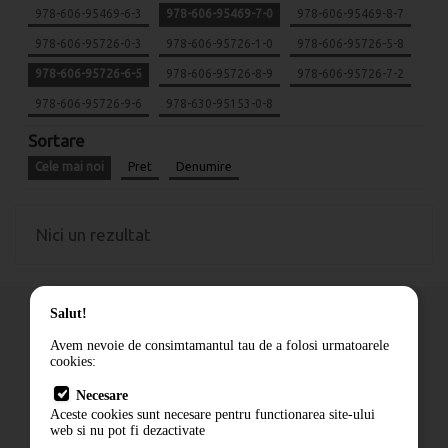
978-606-95469-6-3
978-606-95469-7-0
978-606-95469-8-7
978-606-95726-0-3
978-606-95726-1-0
978-606-95726-5-8
978-606-95726-6-5
978-606-95726-8-9
978-606-95726-7-2
978-606-95726-9-6
978-630-95153-0-8
Sortare
Cele mai noi
Pret
Denumire
Nici un rezultat
Salut!
Avem nevoie de consimtamantul tau de a folosi urmatoarele
cookies:
Cum comand
Necesare
Livrare
Aceste cookies sunt necesare pentru functionarea site-ului
Contact
web si nu pot fi dezactivate