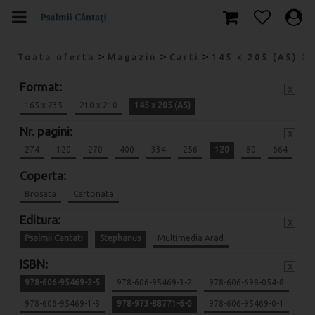
>
>
>
Toata oferta
Magazin
Carti
145 x 205 (A5)
Format:
x
165 x 235
210 x 210
145 x 205 (A5)
Nr. pagini:
x
274
120
270
400
334
256
120
80
664
Coperta:
Brosata
Cartonata
Editura:
x
Psalmii Cantati
Stephanus
Multimedia Arad
ISBN:
x
978-606-95469-2-5
978-606-95469-3-2
978-606-698-054-8
978-606-95469-1-8
978-973-88771-6-0
978-606-95469-0-1