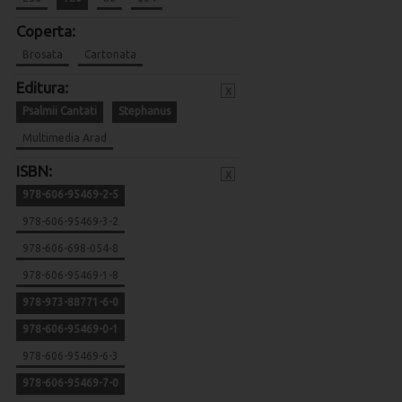
Coperta:
Brosata
Cartonata
Editura:
x
Psalmii Cantati
Stephanus
Multimedia Arad
ISBN:
x
978-606-95469-2-5
978-606-95469-3-2
978-606-698-054-8
978-606-95469-1-8
978-973-88771-6-0
978-606-95469-0-1
978-606-95469-6-3
978-606-95469-7-0