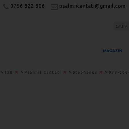
0756 822 806
psalmiicantati@gmail.com
MAGAZIN
>
>
>
>
120
Psalmii Cantati
Stephanus
978-606