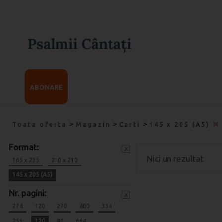
ABONARE
>
>
>
Toata oferta
Magazin
Carti
145 x 205 (A5)
Format:
x
Nici un rezultat
165 x 235
210 x 210
145 x 205 (A5)
Nr. pagini:
x
274
120
270
400
334
256
120
80
664