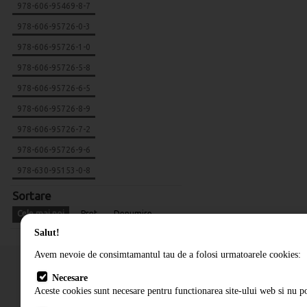
978-606-95469-8-7
978-606-95726-0-3
978-606-95726-1-0
978-606-95726-5-8
978-606-95726-6-5
978-606-95726-8-9
978-606-95726-7-2
978-606-95726-9-6
978-630-95153-0-8
Sortare
Cele mai noi
Pret
Denumire
Salut!
Avem nevoie de consimtamantul tau de a folosi urmatoarele cookies:
Necesare
Aceste cookies sunt necesare pentru functionarea site-ului web si nu po
Cum comand