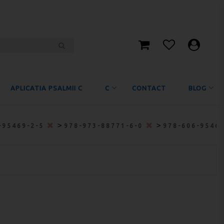
APLICATIA PSALMII C
C
CONTACT
BLOG
>
>
-95469-2-5
978-973-88771-6-0
978-606-9546