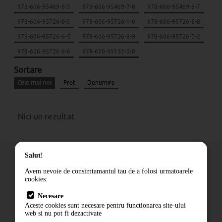
978-606-95469-6-3
978-606-95469-7-0
978-606-95469-8-7
978-606-95726-0-3
978-606-95726-1-0
978-606-95726-5-8
978-606-95726-6-5
978-606-95726-8-9
978-606-95726-7-2
978-606-95726-9-6
978-630-95153-0-8
Sortare
Cele mai noi
Pret
Denumire
Nici un rezultat
Salut!
Avem nevoie de consimtamantul tau de a folosi urmatoarele
cookies:
Cum comand
Necesare
Livrare
Aceste cookies sunt necesare pentru functionarea site-ului
Contact
web si nu pot fi dezactivate