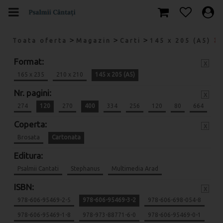
>
>
>
Toata oferta
Magazin
Carti
145 x 205 (A5)
Format:
x
165 x 235
210 x 210
145 x 205 (A5)
Nr. pagini:
x
274
120
270
400
334
256
120
80
664
Coperta:
x
Brosata
Cartonata
Editura:
Psalmii Cantati
Stephanus
Multimedia Arad
ISBN:
x
978-606-95469-2-5
978-606-95469-3-2
978-606-698-054-8
978-606-95469-1-8
978-973-88771-6-0
978-606-95469-0-1