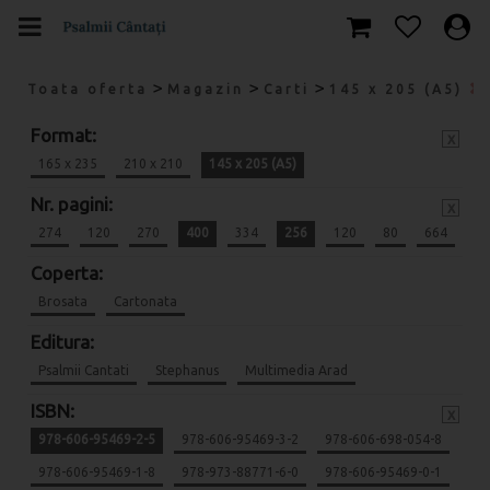
>
>
>
Toata oferta
Magazin
Carti
145 x 205 (A5)
Format:
x
165 x 235
210 x 210
145 x 205 (A5)
Nr. pagini:
x
274
120
270
400
334
256
120
80
664
Coperta:
Brosata
Cartonata
Editura:
Psalmii Cantati
Stephanus
Multimedia Arad
ISBN:
x
978-606-95469-2-5
978-606-95469-3-2
978-606-698-054-8
978-606-95469-1-8
978-973-88771-6-0
978-606-95469-0-1