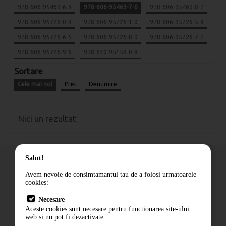
978-606-95469-6-3
978-606-95469-7-0
978-606-95469-8-7
978-606-95726-0-3
978-606-95726-1-0
978-606-95726-5-8
978-606-95726-6-5
978-606-95726-8-9
978-606-95726-7-2
978-606-95726-9-6
978-630-95153-0-8
Sortare
Cele mai noi
Pret
Denumire
Nici un rezultat
Salut!
Avem nevoie de consimtamantul tau de a folosi urmatoarele
cookies:
Cum comand
Necesare
Livrare
Aceste cookies sunt necesare pentru functionarea site-ului
Contact
web si nu pot fi dezactivate