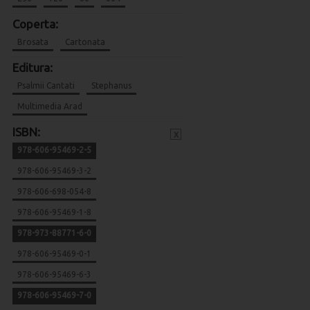
Coperta:
Brosata
Cartonata
Editura:
Psalmii Cantati
Stephanus
Multimedia Arad
ISBN:
x
978-606-95469-2-5
978-606-95469-3-2
978-606-698-054-8
978-606-95469-1-8
978-973-88771-6-0
978-606-95469-0-1
978-606-95469-6-3
978-606-95469-7-0