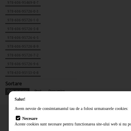
978-606-95469-8-7
978-606-95726-0-3
978-606-95726-1-0
978-606-95726-5-8
978-606-95726-6-5
978-606-95726-8-9
978-606-95726-7-2
978-606-95726-9-6
978-630-95153-0-8
Sortare
Cele mai noi
Pret
Denumire
Salut!
Avem nevoie de consimtamantul tau de a folosi urmatoarele cookies:
Necesare
Aceste cookies sunt necesare pentru functionarea site-ului web si nu po
Cum comand