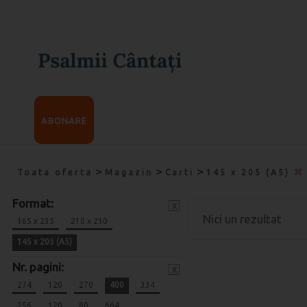
ABONARE
>
>
>
Toata oferta
Magazin
Carti
145 x 205 (A5)
Format:
x
Nici un rezultat
165 x 235
210 x 210
145 x 205 (A5)
Nr. pagini:
x
274
120
270
400
334
256
120
80
664