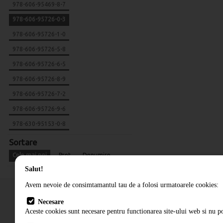
978-606-95469-8-7
978-606-95726-0-3
978-606-95726-1-0
978-606-95726-5-8
978-606-95726-6-5
978-606-95726-8-9
978-606-95726-7-2
978-606-95726-9-6
978-630-95153-0-8
Sortare
Cele mai noi
Pret
Denumire
Salut!
Avem nevoie de consimtamantul tau de a folosi urmatoarele cookies:
Necesare
Aceste cookies sunt necesare pentru functionarea site-ului web si nu po
Cum comand