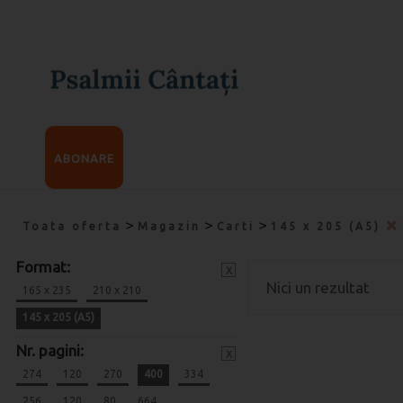
ABONARE
>
>
>
Toata oferta
Magazin
Carti
145 x 205 (A5)
Format:
x
Nici un rezultat
165 x 235
210 x 210
145 x 205 (A5)
Nr. pagini:
x
274
120
270
400
334
256
120
80
664