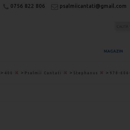
0756 822 806
psalmiicantati@gmail.com
MAGAZIN
>
>
>
>
400
Psalmii Cantati
Stephanus
978-606