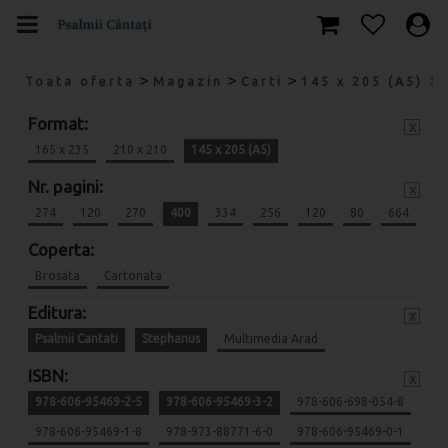
>
>
>
Toata oferta
Magazin
Carti
145 x 205 (A5)
Format:
x
165 x 235
210 x 210
145 x 205 (A5)
Nr. pagini:
x
274
120
270
400
334
256
120
80
664
Coperta:
Brosata
Cartonata
Editura:
x
Psalmii Cantati
Stephanus
Multimedia Arad
ISBN:
x
978-606-95469-2-5
978-606-95469-3-2
978-606-698-054-8
978-606-95469-1-8
978-973-88771-6-0
978-606-95469-0-1