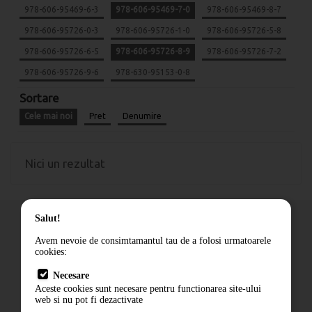
978-606-95469-6-3
978-606-95469-7-0
978-606-95469-8-7
978-606-95726-0-3
978-606-95726-1-0
978-606-95726-5-8
978-606-95726-6-5
978-606-95726-8-9
978-606-95726-7-2
978-606-95726-9-6
978-630-95153-0-8
Sortare
Cele mai noi
Pret
Denumire
Nici un rezultat
Salut!
Avem nevoie de consimtamantul tau de a folosi urmatoarele
cookies:
Cum comand
Necesare
Livrare
Aceste cookies sunt necesare pentru functionarea site-ului
Contact
web si nu pot fi dezactivate