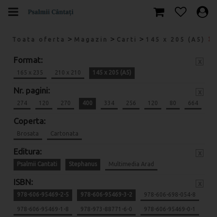
>
>
>
Toata oferta
Magazin
Carti
145 x 205 (A5)
Format:
x
165 x 235
210 x 210
145 x 205 (A5)
Nr. pagini:
x
274
120
270
400
334
256
120
80
664
Coperta:
Brosata
Cartonata
Editura:
x
Psalmii Cantati
Stephanus
Multimedia Arad
ISBN:
x
978-606-95469-2-5
978-606-95469-3-2
978-606-698-054-8
978-606-95469-1-8
978-973-88771-6-0
978-606-95469-0-1