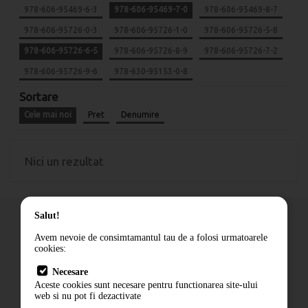
978-606-95469-6-3
978-606-95469-7-0
978-606-95469-8-7
978-606-95726-0-3
978-606-95726-1-0
978-606-95726-5-8
978-606-95726-6-5
978-606-95726-8-9
978-606-95726-7-2
978-606-95726-9-6
978-630-95153-0-8
Sortare
Cele mai noi
Pret
Denumire
Nici un rezultat
Salut!
Avem nevoie de consimtamantul tau de a folosi urmatoarele
cookies:
Cum comand
Necesare
Livrare
Aceste cookies sunt necesare pentru functionarea site-ului
Contact
web si nu pot fi dezactivate