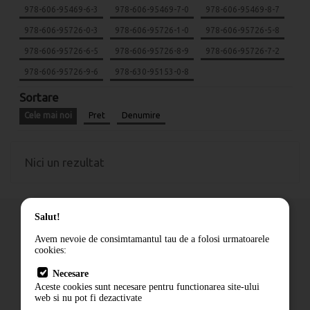
978-606-95469-6-3
978-606-95469-7-0
978-606-95469-8-7
978-606-95726-0-3
978-606-95726-1-0
978-606-95726-5-8
978-606-95726-6-5
978-606-95726-8-9
978-606-95726-7-2
978-606-95726-9-6
978-630-95153-0-8
Sortare
Cele mai noi
Pret
Denumire
Nici un rezultat
Salut!
Avem nevoie de consimtamantul tau de a folosi urmatoarele
cookies:
Cum comand
Necesare
Livrare
Aceste cookies sunt necesare pentru functionarea site-ului
Contact
web si nu pot fi dezactivate