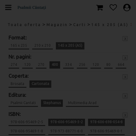
>
>
>
Toata oferta
Magazin
Carti
145 x 205 (A5)
Format:
x
165 x 235
210 x 210
145 x 205 (A5)
Nr. pagini:
x
274
120
270
400
334
256
120
80
664
Coperta:
x
Brosata
Cartonata
Editura:
x
Psalmii Cantati
Stephanus
Multimedia Arad
ISBN:
x
978-606-95469-2-5
978-606-95469-3-2
978-606-698-054-8
978-606-95469-1-8
978-973-88771-6-0
978-606-95469-0-1