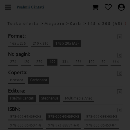
>
>
>
Toata oferta
Magazin
Carti
145 x 205 (A5)
Format:
x
165 x 235
210 x 210
145 x 205 (A5)
Nr. pagini:
x
274
120
270
400
334
256
120
80
664
Coperta:
x
Brosata
Cartonata
Editura:
x
Psalmii Cantati
Stephanus
Multimedia Arad
ISBN:
x
978-606-95469-2-5
978-606-95469-3-2
978-606-698-054-8
978-606-95469-1-8
978-973-88771-6-0
978-606-95469-0-1