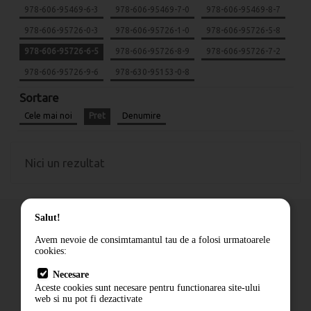
978-606-95469-6-3
978-606-95469-7-0
978-606-95469-8-7
978-606-95726-0-3
978-606-95726-1-0
978-606-95726-5-8
978-606-95726-6-5
978-606-95726-8-9
978-606-95726-7-2
978-606-95726-9-6
978-630-95153-0-8
Sortare
Cele mai noi
Pret
Denumire
Nici un rezultat
Salut!
Avem nevoie de consimtamantul tau de a folosi urmatoarele
cookies:
Cum comand
Necesare
Livrare
Aceste cookies sunt necesare pentru functionarea site-ului
Contact
web si nu pot fi dezactivate