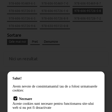
978-606-95469-6-3
978-606-95469-7-0
978-606-95469-8-7
978-606-95726-0-3
978-606-95726-1-0
978-606-95726-5-8
978-606-95726-6-5
978-606-95726-8-9
978-606-95726-7-2
978-606-95726-9-6
978-630-95153-0-8
Sortare
Cele mai noi
Pret
Denumire
Nici un rezultat
Salut!
Avem nevoie de consimtamantul tau de a folosi urmatoarele
cookies:
Cum comand
Necesare
Livrare
Aceste cookies sunt necesare pentru functionarea site-ului
Contact
web si nu pot fi dezactivate