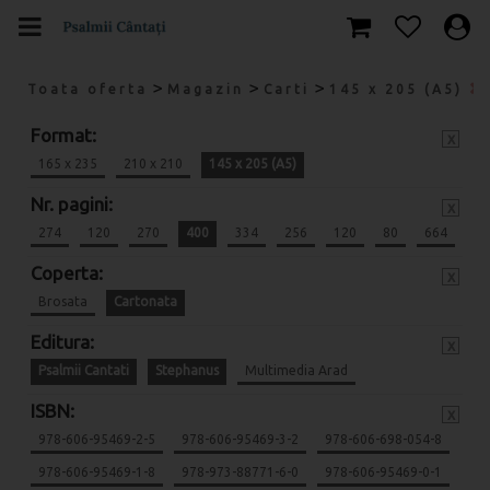
>
>
>
Toata oferta
Magazin
Carti
145 x 205 (A5)
Format:
x
165 x 235
210 x 210
145 x 205 (A5)
Nr. pagini:
x
274
120
270
400
334
256
120
80
664
Coperta:
x
Brosata
Cartonata
Editura:
x
Psalmii Cantati
Stephanus
Multimedia Arad
ISBN:
x
978-606-95469-2-5
978-606-95469-3-2
978-606-698-054-8
978-606-95469-1-8
978-973-88771-6-0
978-606-95469-0-1